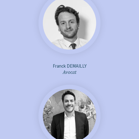
f.demailly@aje-avocats.fr
+ d'infos
Franck DEMAILLY
Avocat
l.anton@aje-avocats.fr
+ d'infos