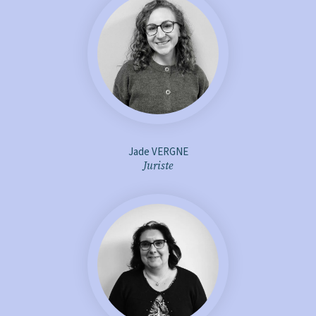
j.vergne@aje-avocats.fr
+ d'infos
Jade VERGNE
Juriste
j.bonvarlet@aje-
avocats.fr
+ d'infos