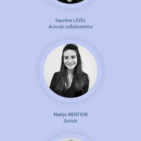
Faustine LEVEL
Avocate collaboratrice
m.mention@aje-
avocats.fr
+ d'infos
Maëlys MENTION
Juriste