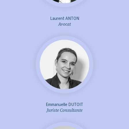
Laurent ANTON
Avocat
e.dutoit@aje-avocats.fr
+ d'infos
Emmanuelle DUTOIT
Juriste Consultante