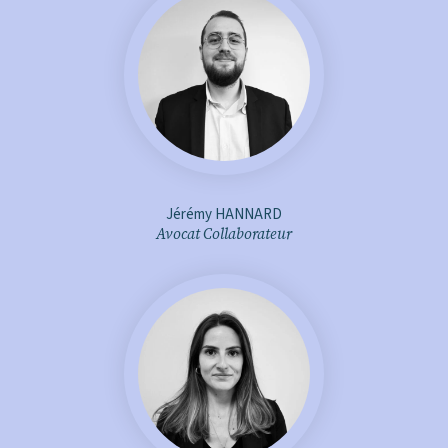
j.hannard@aje-avocats.fr
+ d'infos
Jérémy HANNARD
Avocat Collaborateur
f.level@aje-avocats.fr
+ d'infos