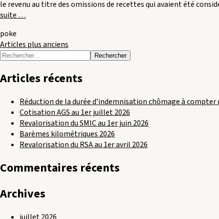
le revenu au titre des omissions de recettes qui avaient été consid
« Une
suite
…
erreur
poke
de
Navigation
Articles plus anciens
la
Rechercher :
poste
des
peut
Articles récents
articles
conduire
à
une
Réduction de la durée d’indemnisation chômage à compter 
décharge
Cotisation AGS au 1er juillet 2026
des
Revalorisation du SMIC au 1er juin 2026
impositions
Barèmes kilométriques 2026
redressées
Revalorisation du RSA au 1er avril 2026
! »
Commentaires récents
Archives
juillet 2026