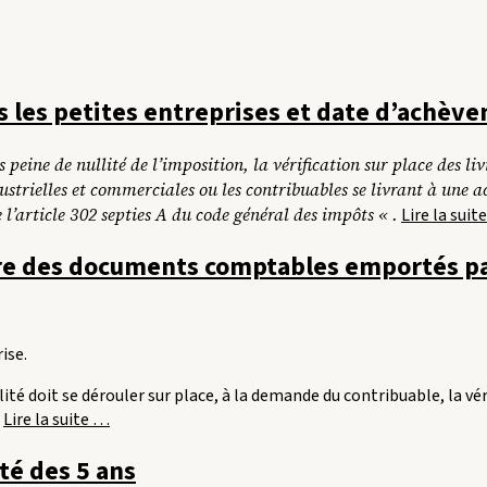
s les petites entreprises et date d’achèv
 peine de nullité de l’imposition, la vérification sur place des 
dustrielles et commerciales ou les contribuables se livrant à une 
 l’article 302 septies A du code général des impôts « .
Lire la suit
re des documents comptables emportés par 
ise.
té doit se dérouler sur place, à la demande du contribuable, la vér
« Conséquences
.
Lire la suite
…
d’une
ité des 5 ans
restitution