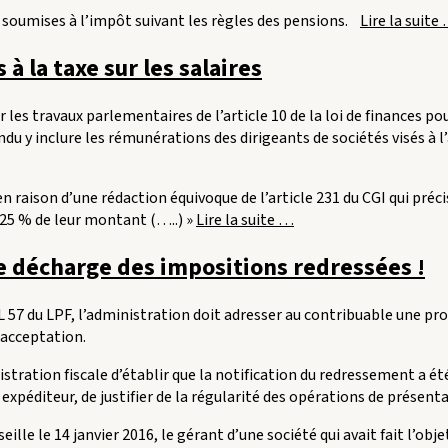
justifie
«
re soumises à l’impôt suivant les règles des pensions.
Lire la suite
pas
l’application
à la taxe sur les salaires
des
pénalités
pour
r les travaux parlementaires de l’article 10 de la loi de finances po
l
manœuvres
tendu y inclure les rémunérations des dirigeants de sociétés visés à 
frauduleuses »
en raison d’une rédaction équivoque de l’article 231 du CGI qui pré
« Les
,25 % de leur montant (…..) »
Lire la suite
…
dirigeants
e décharge des impositions redressées !
de
SA
et
 57 du LPF, l’administration doit adresser au contribuable une prop
o
de
 acceptation.
SAS
sont
istration fiscale d’établir que la notification du redressement a é
soumis
expéditeur, de justifier de la régularité des opérations de présenta
à
lle le 14 janvier 2016, le gérant d’une société qui avait fait l’obje
la