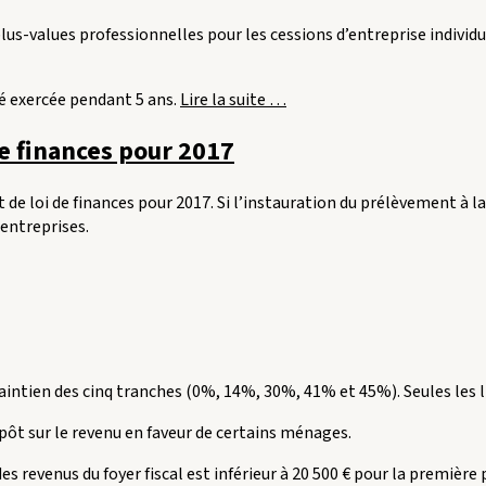
irrégulière
des
plus-values professionnelles pour les cessions d’entreprise individu
documents
comptables
emportés
« L’article
té exercée pendant 5 ans.
Lire la suite
…
par
238
de finances pour 2017
l’administration
quindecies
fiscale
et
(Conseil
le
de loi de finances pour 2017. Si l’instauration du prélèvement à la 
d’Etat
délai
 entreprises.
23/11/2016) »
d’activité
des
5
ans »
aintien des cinq tranches (0%, 14%, 30%, 41% et 45%). Seules les l
pôt sur le revenu en faveur de certains ménages.
revenus du foyer fiscal est inférieur à 20 500 € pour la première p