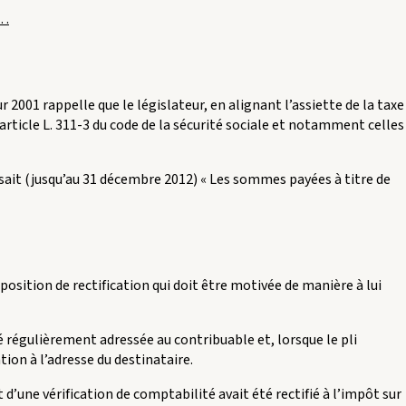
 La
…
rente
éducation
est
imposable
ur 2001 rappelle que le législateur, en alignant l’assiette de la taxe
orsqu’elle
l’article L. 311-3 du code de la sécurité sociale et notamment celles
est
versée
en
cisait (jusqu’au 31 décembre 2012) « Les sommes payées à titre de
application
d’un
régime
de
prévoyance
osition de rectification qui doit être motivée de manière à lui
bligatoire »
té régulièrement adressée au contribuable et, lorsque le pli
tion à l’adresse du destinataire.
t d’une vérification de comptabilité avait été rectifié à l’impôt sur