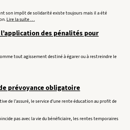
ant son impôt de solidarité existe toujours mais il a été
« Comment
ion.
Lire la suite
…
réduire
 l’application des pénalités pour
son
ISF
2016
? »
 comme tout agissement destiné à égarer ou à restreindre le
 de prévoyance obligatoire
ive de l’assuré, le service d’une rente éducation au profit de
ïncide pas avec la vie du bénéficiaire, les rentes temporaires