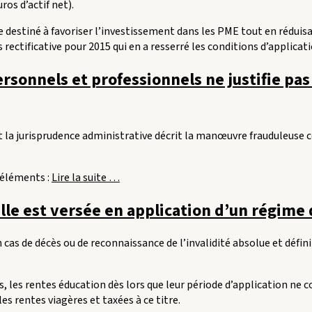
ros d’actif net).
sme destiné à favoriser l’investissement dans les PME tout en réduis
 rectificative pour 2015 qui en a resserré les conditions d’applicat
rsonnels et professionnels ne justifie pas
et la jurisprudence administrative décrit la manœuvre frauduleuse
« L’utilisation
’éléments :
Lire la suite
…
de
lle est versée en application d’un régime
deux
comptes
bancaires
 cas de décès ou de reconnaissance de l’invalidité absolue et définit
personnels
et
professionnels
 les rentes éducation dès lors que leur période d’application ne co
ne
s rentes viagères et taxées à ce titre.