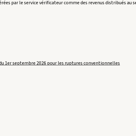
érées par le service vérificateur comme des revenus distribués au se
taxe
sur
les
salaires »
du 1er septembre 2026 pour les ruptures conventionnelles