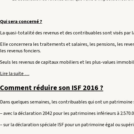
Qui sera concerné ?
La quasi-totalité des revenus et des contribuables sont visés par 
Elle concernera les traitements et salaires, les pensions, les r
les revenus fonciers.
Seuls les revenus de capitaux mobiliers et les plus-values immobili
« En
Lire la suite
…
marche
Comment réduire son ISF 2016 ?
vers
le
prélèvement
Dans quelques semaines, les contribuables qui ont un patrimoine s
à
la
– avec la déclaration 2042 pour les patrimoines inférieurs à 2.570.0
source »
– sur la déclaration spéciale ISF pour un patrimoine égal ou supéri