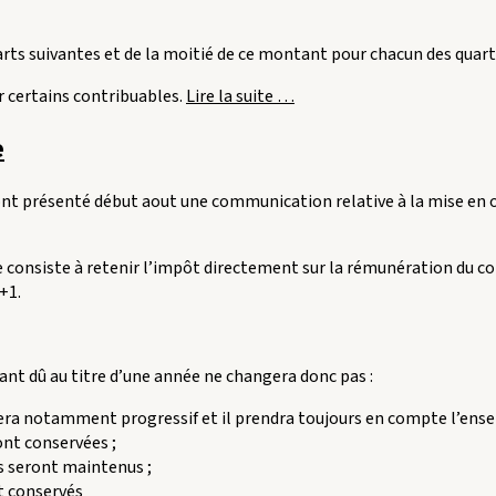
rts suivantes et de la moitié de ce montant pour chacun des quarts
« Les
r certains contribuables.
Lire la suite
…
dispositions
e
fiscales
du
projet
 ont présenté début aout une communication relative à la mise en œ
de
loi
de
ce consiste à retenir l’impôt directement sur la rémunération du co
finances
+1.
pour
2017 »
tant dû au titre d’une année ne changera donc pas :
stera notamment progressif et il prendra toujours en compte l’ense
ront conservées ;
ts seront maintenus ;
nt conservés