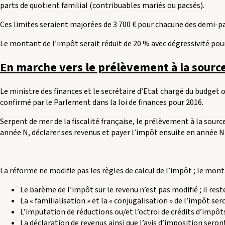
parts de quotient familial (contribuables mariés ou pacsés).
Ces limites seraient majorées de 3 700 € pour chacune des demi-pa
Le montant de l’impôt serait réduit de 20 % avec dégressivité pou
En marche vers le prélèvement à la sourc
Le ministre des finances et le secrétaire d’Etat chargé du budget
confirmé par le Parlement dans la loi de finances pour 2016.
Serpent de mer de la fiscalité française, le prélèvement à la sour
année N, déclarer ses revenus et payer l’impôt ensuite en année N
La réforme ne modifie pas les règles de calcul de l’impôt ; le mon
Le barème de l’impôt sur le revenu n’est pas modifié ; il re
La « familialisation » et la « conjugalisation » de l’impôt se
L’imputation de réductions ou/et l’octroi de crédits d’impô
La déclaration de revenus ainsi que l’avis d’imposition sero