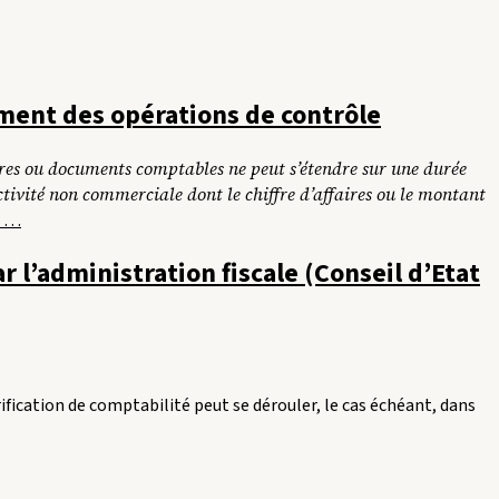
ement des opérations de contrôle
livres ou documents comptables ne peut s’étendre sur une durée
activité non commerciale dont le chiffre d’affaires ou le montant
« Durée
e
…
de
l’administration fiscale (Conseil d’Etat
vérification
de
comptabilité
dans
les
petites
ification de comptabilité peut se dérouler, le cas échéant, dans
entreprises
et
date
d’achèvement